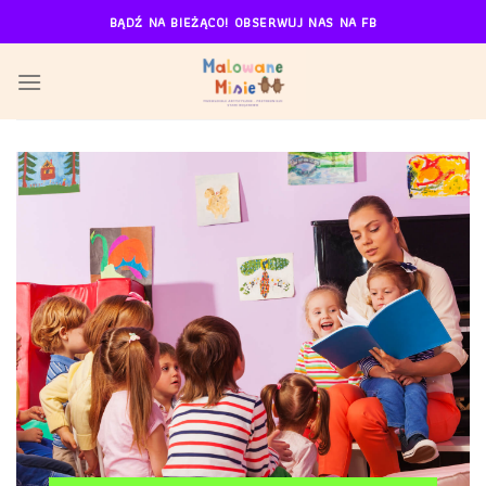
Skip
BĄDŹ NA BIEŻĄCO! OBSERWUJ NAS NA FB
to
content