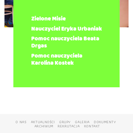
Zielone Misie
Nauczyciel Eryka Urbaniak
Pomoc nauczyciela Beata
Drgas
Pomoc nauczyciela
Karolina Kostek
O NAS
AKTUALNOŚCI
GRUPY
GALERIA
DOKUMENTY
ARCHIWUM
REKRUTACJA
KONTAKT